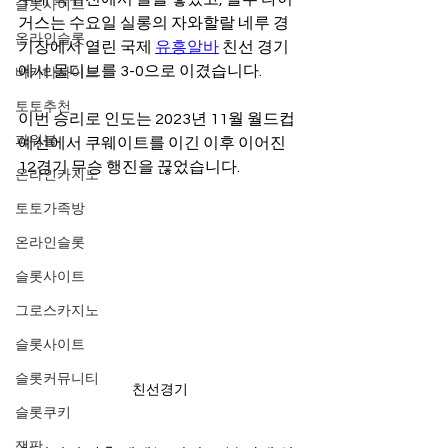
슬롯사이트
거스는 수요일 실롱의 자와할랄 네루 경
온라인슬롯
기장에서 열린 국제 
유흥알바
 친선 경기
에서 몰디브를 3-0으로 이겼습니다. 
바카라사이트
토토추천
이번 승리로 인도는 2023년 11월 월드컵 
파워볼
예선에서 쿠웨이트를 이긴 이후 이어진 
12경기 무승 행진을 끊었습니다.
온라인카지노
토토가족방
온라인슬롯
슬롯사이트
그로스카지노
슬롯사이트
슬롯커뮤니티
친선경기
슬롯쿠키
잭팟