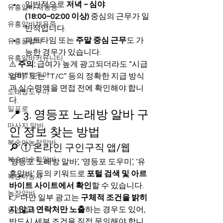
일반적으로 
저녁 ~ 심야
유흥알바 채용중
(18:00~02:00 이상)
 중심의 근무가 일
유흥알바채용중
반적입니다.
파트타임 또는 
주말 중심 근무
도 가
유흥꿀알바
능한 경우가 있습니다.
유흥알바커뮤니티
⚠️ 
주의:
 급여가 높게 광고되더라도 “시급 
노래방도우미
얼마” 또는 “T/C” 등의 정확한 지급 방식
과 실수령액을 면접 전에 확인해야 합니
노래방도우미
다.
일프로
📍 3. 영등포 노래방 알바 구
마사지 알바
인 정보 찾는 방법
복숭아농장알바
🔎 ① 온라인 구인구직 앱/웹
복숭아수확알바
‘영등포 노래방 알바’, ‘영등포 도우미’, ‘유
흥알바’ 등의 키워드로 
포털 검색 및 아르
복숭아농사
바이트 사이트에서 확인
할 수 있습니다.
농장알바
👉 다만 일부 광고는 
구체적 조건을 밝히
지 않고 연락처만 노출
하는 경우도 있어, 
농업알바
반드시 세부 조건을 직접 문의해야 합니