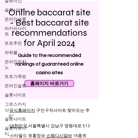
슬롯머신
Online baccarat site
슬롯사이트
- Best baccarat site
온라인슬롯
바카라사이
recommendations
트
for April 2024
토토추천
파워볼
Guide to the recommended
온라인카지
rankings of guaranteed online
노
casino sites
토토가족방
홈페이지 바로가기
온라인슬롯
슬롯사이트
그로스카지
노
"
공식홈페이지
구인구직사이트 찾아오는 주
소"
슬롯사이트
-
대한민국
서울특별시 강남구 영동대로 513
슬롯커뮤니
티
​-스타필드 유흥정보
스웨디시알바
18층위