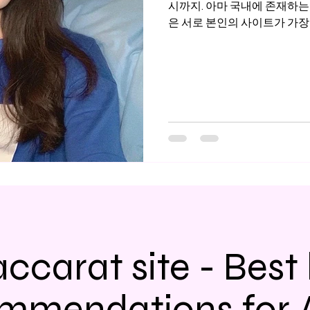
시까지. 아마 국내에 존재하는 모든 사
인먹튀검증
은 서로 본인의 사이트가 가
다. 하루에도 수십만 개의 사이
ccarat site - Best
ommendations for A