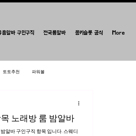
유흥알바 구인구직
전국룸알바
몽키슬롯 공식
More
토토추천
파워볼
키
잭팟
목 노래방 룸 밤알바
온라인먹튀
 밤알바 구인구직 항목 입니다. 스웨디