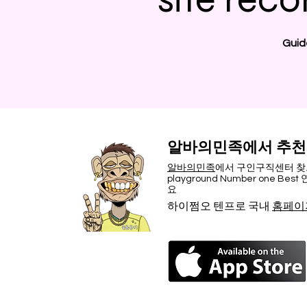
Guid
알바의민족에서
추천 
알바의민족
에서 구인구직센터 
playground Number one Bes
요
하이쩜오 텐프로 국내
홈페이