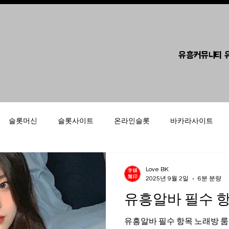
유흥커뮤니티 
슬롯머신
슬롯사이트
온라인슬롯
바카라사이트
트
그로스카지노
슬롯사이트
슬롯커뮤니티
슬롯쿠
Love BK
2025년 9월 2일
6분 분량
유흥알바 필수 항
검증
먹튀검증사이트
먹튀검증커뮤니티
먹튀커뮤니티
유흥알바 필수 항목 노래방 룸