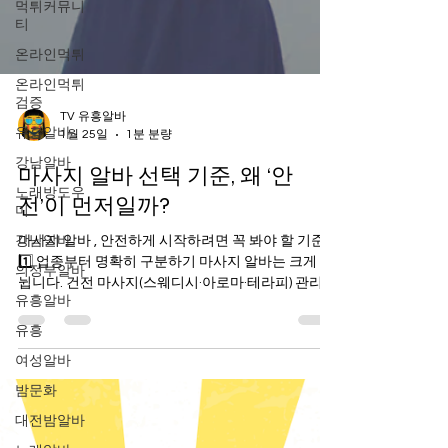
먹튀커뮤니
티
온라인먹튀
온라인먹튀
검증
유흥알바
TV 유흥알바
강남알바
1월 25일
1분 분량
노래방도우
마사지 알바 선택 기준, 왜 ‘안
미
전’이 먼저일까?
강남알바
의정부알바
마사지 알바 , 안전하게 시작하려면 꼭 봐야 할 기준
1️⃣ 업종부터 명확히 구분하기 마사지 알바는 크게 나
유흥알바
뉩니다. 건전 마사지(스웨디시·아로마·테라피) 관리
유흥
중심 샵 업소 성격이 애매한 곳 👉 초보자는 무조건
여성알바
‘관리 중심·건전 표기 명확한 곳’부터 “자율”, “분위기
따라” 같은 표현은 피하는 게 좋아요. 마사지 알바 마
밤문화
사지 알바 2️⃣ 구인 조건이 구체적인지 확인 안전한 마
대전밤알바
사지 알바의 공통점은 설명이 구체적 입니다. ✔ 근무
시간✔ 급여 구조(건당/시급/비율)✔ 휴무·출근 방식✔