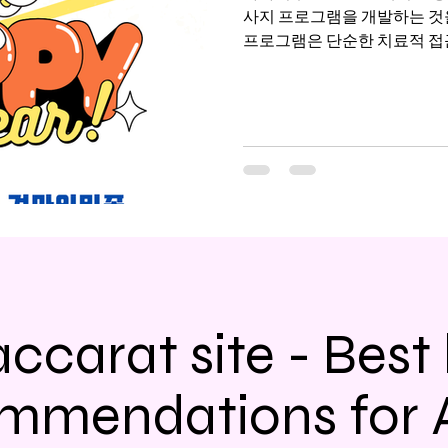
사지 프로그램을 개발하는 것
프로그램은 단순한 치료적 접근
려한 예방적, 발달적 접근을 
근육 회복, 유연성 증진, 그
자 합니다.여자 어린이의 경
섬세한 특성을 보입니다.마사
니다. 성장기 어린이의 신체적
이가 나타나며, 일반적으로 남자 어
의 영향으로 근육량이 더 빠
에서 찾아보세요 1.에프레우라지(
쓰다듬기 기법으로 혈액 순환 촉진
구인 근육의 긴장을 완화하는 반
ccarat site - Best
ommendations for A