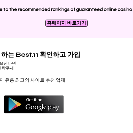
e to the recommended rankings of guaranteed online casino 
홈페이지 바로가기
하는 Best.11 확인하고 가입
찾으신다면
t 연락주세
지
유흥 최고의 사이트 추천 업체