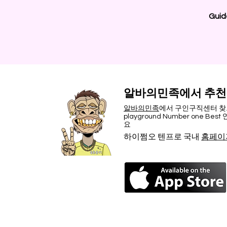
Guid
알바의민족에서
추천 
알바의민족
에서 구인구직센터 
playground Number one Bes
요
하이쩜오 텐프로 국내
홈페이