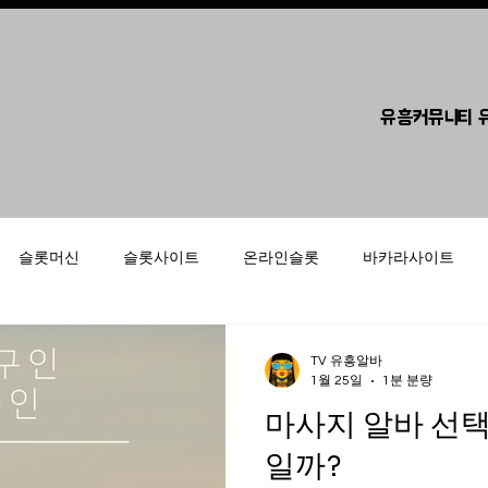
유흥커뮤니티 
슬롯머신
슬롯사이트
온라인슬롯
바카라사이트
트
그로스카지노
슬롯사이트
슬롯커뮤니티
슬롯쿠
TV 유흥알바
1월 25일
1분 분량
마사지 알바 선택 
검증
먹튀검증사이트
먹튀검증커뮤니티
먹튀커뮤니티
일까?